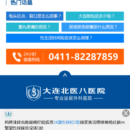
热门话题
门诊时间：8:00-20:00
健康热线：0411-82287859
杩樺湪鍏虫敞鍚楋紵鎴戜滑
24灏忔椂杞彮
鏈変换浣曢棶棰橈紝娆㈣
医院地址：大连市西岗区畅通街1号
繋闅忔椂鎵炬垜浠紒